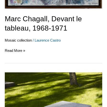
Marc Chagall, Devant le
tableau, 1968-1971
Mosaic collection
/
Laurence Castro
Read More »
Eduardo
Chillida,
Iru
Harri,
1966-
1968