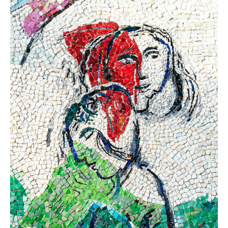
Chagall,
Les
Amoureux,
1964-
1965