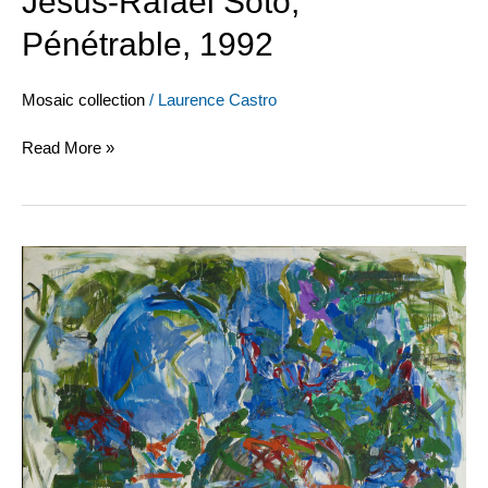
Jesus-Rafael Soto,
Pénétrable, 1992
Mosaic collection
/
Laurence Castro
Read More »
Joan
Mitchell,
Mon
Paysage,
1967