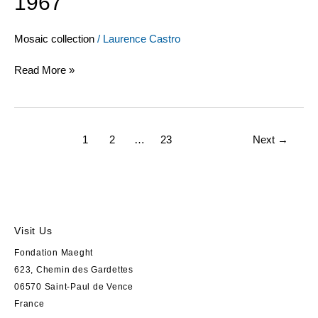
1967
Mosaic collection
/
Laurence Castro
Read More »
1
2
…
23
Next
→
Visit Us
Fondation Maeght
623, Chemin des Gardettes
06570 Saint-Paul de Vence
France