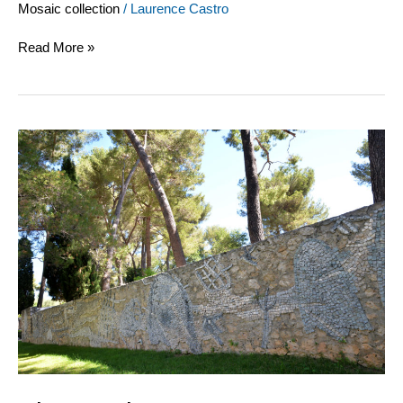
Mosaic collection
/
Laurence Castro
Read More »
Pierre
Tal
Coat,
Mosaïque
murale,
1963-
1964