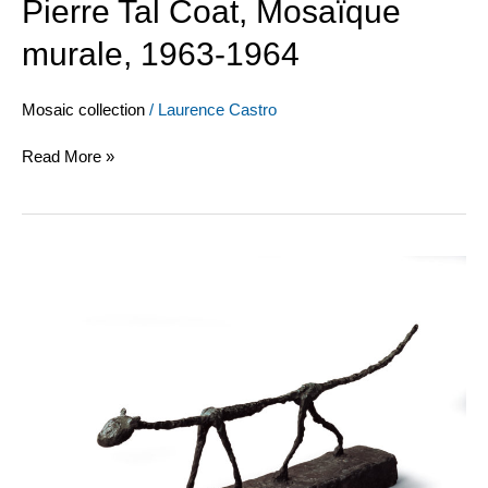
Pierre Tal Coat, Mosaïque
murale, 1963-1964
Mosaic collection
/
Laurence Castro
Read More »
Alberto
Giacometti,
Le
Chat,
1951