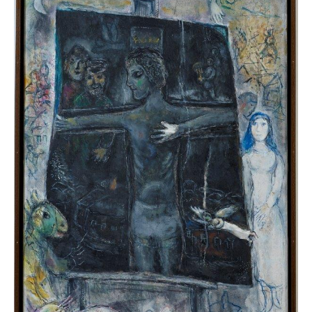
Devant
le
tableau,
1968-
1971