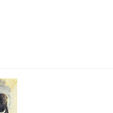
VISIT
SHOP
WHAT’S ON